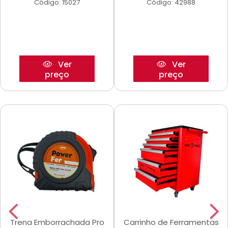
Código: 15027
Código: 42988
Ver
Ver
preço
preço
Trena Emborrachada Pro
Carrinho de Ferramentas