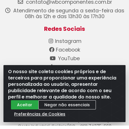
contato@wbcomponentes.com.br
Atendimento de segunda a sexta-feira das
08h às 12h e das 13h30 às 17h30
Redes Sociais
Instagram
Facebook
YouTube
Linkedin
O nosso site coleta cookies próprios e de
terceiros para proporcionar uma experiência
Formas de Pagamento
personalizada ao usuário, apresentar
publicidade relevante de acordo com o seu
perfil e melhorar a qualidade do nosso site.
Aceitar
Negar não essenciais
Preferências de Cookies
WB Componentes Automotivos LTDA - CNPJ
08.528.393/0001-12 - Rua do Níquel, 667 - Parque
Oeste Industrial, Goiânia/GO - CEP 74375-660