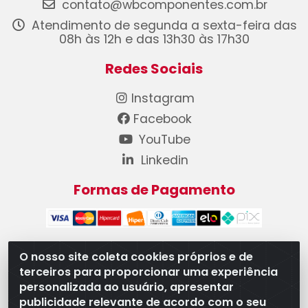
contato@wbcomponentes.com.br
Atendimento de segunda a sexta-feira das
08h às 12h e das 13h30 às 17h30
Redes Sociais
Instagram
Facebook
YouTube
Linkedin
Formas de Pagamento
O nosso site coleta cookies próprios e de
terceiros para proporcionar uma experiência
WB Componentes Automotivos LTDA - CNPJ
personalizada ao usuário, apresentar
08.528.393/0001-12 - Rua do Níquel, 667 - Parque
publicidade relevante de acordo com o seu
Oeste Industrial, Goiânia/GO - CEP 74375-660