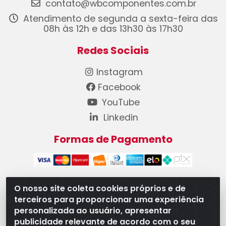
contato@wbcomponentes.com.br
Atendimento de segunda a sexta-feira das
08h às 12h e das 13h30 às 17h30
Redes Sociais
Instagram
Facebook
YouTube
Linkedin
Formas de Pagamento
O nosso site coleta cookies próprios e de
terceiros para proporcionar uma experiência
WB Componentes Automotivos LTDA - CNPJ
personalizada ao usuário, apresentar
08.528.393/0001-12 - Rua do Níquel, 667 - Parque
publicidade relevante de acordo com o seu
Oeste Industrial, Goiânia/GO - CEP 74375-660