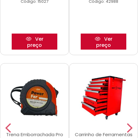
Código: 15027
Código: 42988
Ver
Ver
preço
preço
Trena Emborrachada Pro
Carrinho de Ferramentas