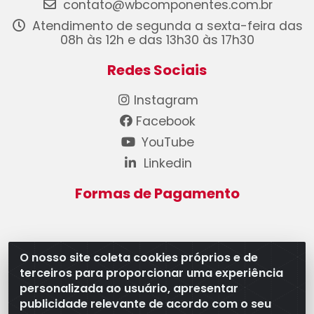
contato@wbcomponentes.com.br
Atendimento de segunda a sexta-feira das
08h às 12h e das 13h30 às 17h30
Redes Sociais
Instagram
Facebook
YouTube
Linkedin
Formas de Pagamento
O nosso site coleta cookies próprios e de
terceiros para proporcionar uma experiência
WB Componentes Automotivos LTDA - CNPJ
personalizada ao usuário, apresentar
08.528.393/0001-12 - Rua do Níquel, 667 - Parque
publicidade relevante de acordo com o seu
Oeste Industrial, Goiânia/GO - CEP 74375-660