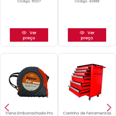
Código: 15027
Código: 42988
Ver
Ver
preço
preço
Trena Emborrachada Pro
Carrinho de Ferramentas