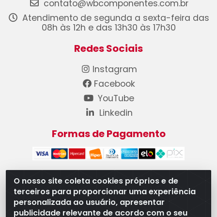
contato@wbcomponentes.com.br
Atendimento de segunda a sexta-feira das
08h às 12h e das 13h30 às 17h30
Redes Sociais
Instagram
Facebook
YouTube
Linkedin
Formas de Pagamento
O nosso site coleta cookies próprios e de
terceiros para proporcionar uma experiência
WB Componentes Automotivos LTDA - CNPJ
personalizada ao usuário, apresentar
08.528.393/0001-12 - Rua do Níquel, 667 - Parque
publicidade relevante de acordo com o seu
Oeste Industrial, Goiânia/GO - CEP 74375-660