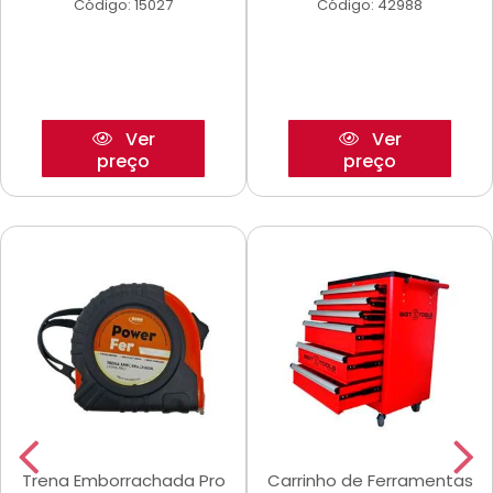
Código: 15027
Código: 42988
Ver
Ver
preço
preço
Trena Emborrachada Pro
Carrinho de Ferramentas