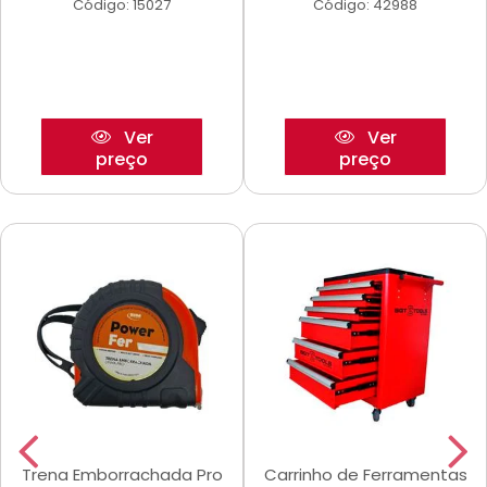
Código: 15027
Código: 42988
Ver
Ver
preço
preço
Trena Emborrachada Pro
Carrinho de Ferramentas