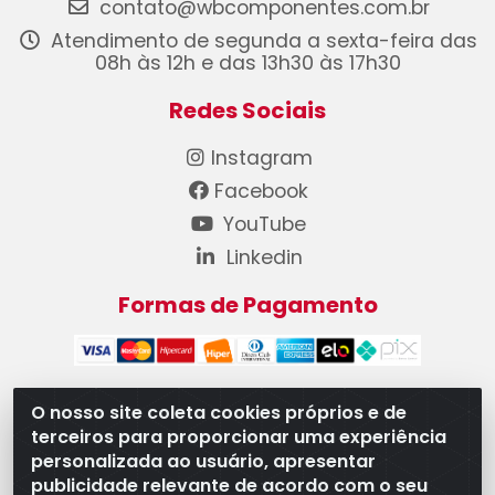
contato@wbcomponentes.com.br
Atendimento de segunda a sexta-feira das
08h às 12h e das 13h30 às 17h30
Redes Sociais
Instagram
Facebook
YouTube
Linkedin
Formas de Pagamento
O nosso site coleta cookies próprios e de
terceiros para proporcionar uma experiência
WB Componentes Automotivos LTDA - CNPJ
personalizada ao usuário, apresentar
08.528.393/0001-12 - Rua do Níquel, 667 - Parque
publicidade relevante de acordo com o seu
Oeste Industrial, Goiânia/GO - CEP 74375-660