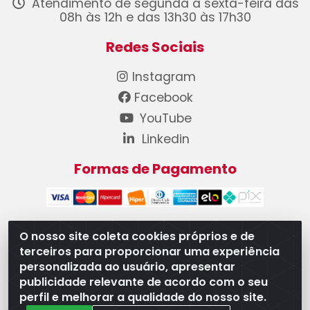
Atendimento de segunda a sexta-feira das
08h às 12h e das 13h30 às 17h30
Redes Sociais
Instagram
Facebook
YouTube
Linkedin
Formas de Pagamento
O nosso site coleta cookies próprios e de
terceiros para proporcionar uma experiência
WB Componentes Automotivos LTDA - CNPJ
personalizada ao usuário, apresentar
08.528.393/0001-12 - Rua do Níquel, 667 - Parque
publicidade relevante de acordo com o seu
Oeste Industrial, Goiânia/GO - CEP 74375-660
perfil e melhorar a qualidade do nosso site.