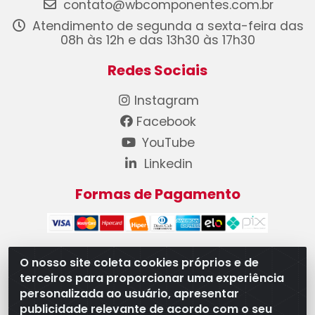
contato@wbcomponentes.com.br
Atendimento de segunda a sexta-feira das
08h às 12h e das 13h30 às 17h30
Redes Sociais
Instagram
Facebook
YouTube
Linkedin
Formas de Pagamento
O nosso site coleta cookies próprios e de
terceiros para proporcionar uma experiência
WB Componentes Automotivos LTDA - CNPJ
personalizada ao usuário, apresentar
08.528.393/0001-12 - Rua do Níquel, 667 - Parque
publicidade relevante de acordo com o seu
Oeste Industrial, Goiânia/GO - CEP 74375-660