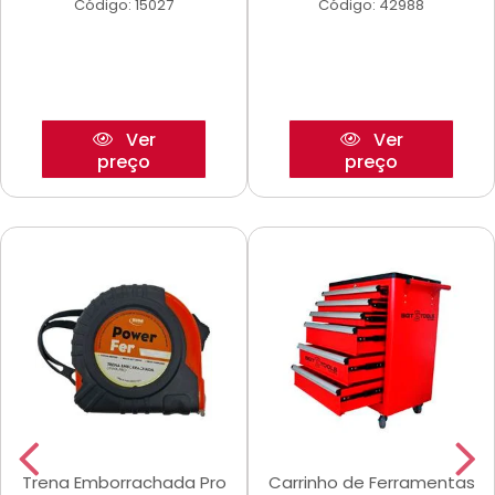
Código: 15027
Código: 42988
Ver
Ver
preço
preço
Trena Emborrachada Pro
Carrinho de Ferramentas