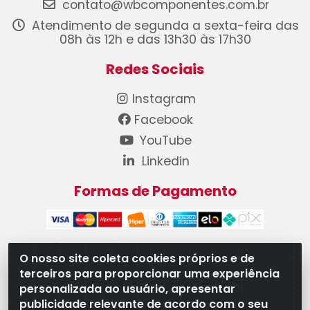
contato@wbcomponentes.com.br
Atendimento de segunda a sexta-feira das
08h às 12h e das 13h30 às 17h30
Redes Sociais
Instagram
Facebook
YouTube
Linkedin
Formas de Pagamento
O nosso site coleta cookies próprios e de
terceiros para proporcionar uma experiência
WB Componentes Automotivos LTDA - CNPJ
personalizada ao usuário, apresentar
08.528.393/0001-12 - Rua do Níquel, 667 - Parque
publicidade relevante de acordo com o seu
Oeste Industrial, Goiânia/GO - CEP 74375-660