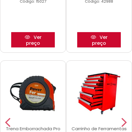
Código: 15027
Código: 42988
Ver
Ver
preço
preço
Trena Emborrachada Pro
Carrinho de Ferramentas