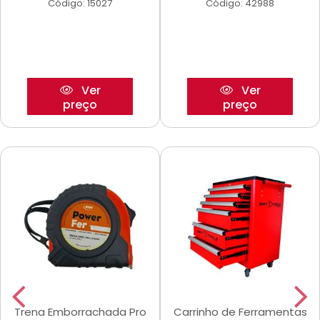
Código: 15027
Código: 42988
Ver
Ver
preço
preço
Trena Emborrachada Pro
Carrinho de Ferramentas