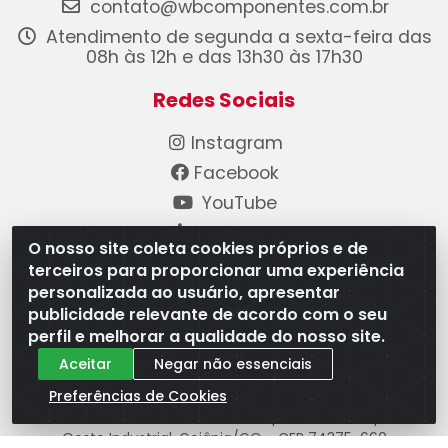
contato@wbcomponentes.com.br
Atendimento de segunda a sexta-feira das
08h às 12h e das 13h30 às 17h30
Redes Sociais
Instagram
Facebook
YouTube
Linkedin
O nosso site coleta cookies próprios e de
terceiros para proporcionar uma experiência
Formas de Pagamento
personalizada ao usuário, apresentar
publicidade relevante de acordo com o seu
perfil e melhorar a qualidade do nosso site.
Aceitar
Negar não essenciais
Preferências de Cookies
WB Componentes Automotivos LTDA - CNPJ
08.528.393/0001-12 - Rua do Níquel, 667 - Parque
Oeste Industrial, Goiânia/GO - CEP 74375-660