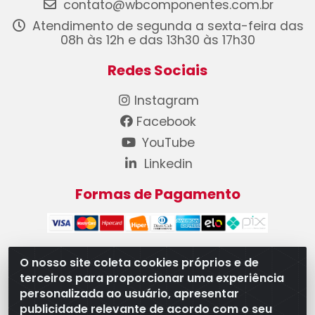
contato@wbcomponentes.com.br
Atendimento de segunda a sexta-feira das
08h às 12h e das 13h30 às 17h30
Redes Sociais
Instagram
Facebook
YouTube
Linkedin
Formas de Pagamento
O nosso site coleta cookies próprios e de
terceiros para proporcionar uma experiência
WB Componentes Automotivos LTDA - CNPJ
personalizada ao usuário, apresentar
08.528.393/0001-12 - Rua do Níquel, 667 - Parque
publicidade relevante de acordo com o seu
Oeste Industrial, Goiânia/GO - CEP 74375-660