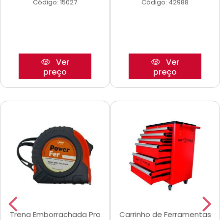
Código: 15027
Código: 42988
Ver
Ver
preço
preço
Trena Emborrachada Pro
Carrinho de Ferramentas