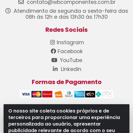
contato@wbcomponentes.com.br
Atendimento de segunda a sexta-feira das
08h às 12h e das 13h30 às 17h30
Redes Sociais
Instagram
Facebook
YouTube
Linkedin
Formas de Pagamento
O nosso site coleta cookies próprios e de
terceiros para proporcionar uma experiência
WB Componentes Automotivos LTDA - CNPJ
personalizada ao usuário, apresentar
08.528.393/0001-12 - Rua do Níquel, 667 - Parque
publicidade relevante de acordo com o seu
Oeste Industrial, Goiânia/GO - CEP 74375-660