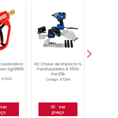
a Lavaradora
Kit Chave de Impacto ½
Jogo De Ferr
ssao Sgt9906
Parafusadeira ¼ 350n
Master 178 
Pwr35k
Ofic
: 57303
Código: 57294
Código:
Ver
Ver
eço
preço
pre