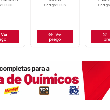
: 58536
Código: 58512
Código
Ver
Ver
eço
preço
pr