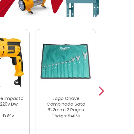
de Impacto
Jogo Chave
Jogo de Ch
 220v Dw
Combinada Sata
Longas e 
622mm 12 Peças
Peças
: 49845
Código: 54066
Código: