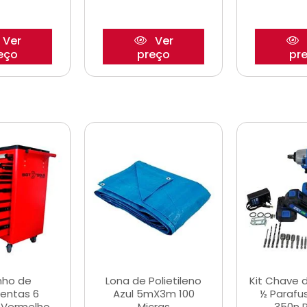
Ver
Ver
eço
preço
pr
nho de
Lona de Polietileno
Kit Chave 
entas 6
Azul 5mX3m 100
½ Parafu
 Vermelho
Micras
350n 