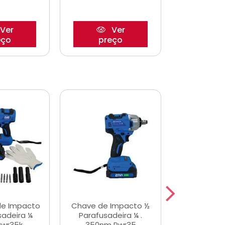
Ver
Ver
eço
preço
pre
de Impacto
Chave de Impacto ½
Jogo de C
sadeira ¼
Parafusadeira ¼ .
Fenda 
Pwr35k
350nm Pwr35
S3800