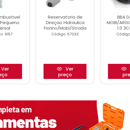
ombustivel
Reservatorio de
BBA 
o Pequeno
Direçao Hidraulica
MOBI/ARG
ersal
Fiorino/Mobi/Strada
1.0 3C
o: 9157
Código: 57333
Código
Ver
Ver
eço
preço
pr