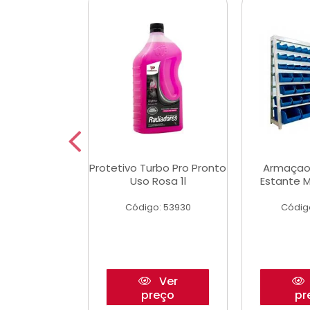
aulico Garrafa
Protetivo Turbo Pro Pronto
Armaçao
 Toneladas
Uso Rosa 1l
Estante M
o: 51655
Código: 53930
Códig
Ver
Ver
reço
preço
pr