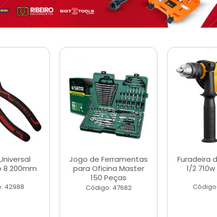
Universal
Jogo de Ferramentas
Furadeira 
o 8 200mm
para Oficina Master
1/2 710w
150 Peças
: 42988
Código
Código: 47682