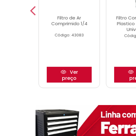
etor iwp176
Filtro de Ar
Filtro C
 1.0 05/
Comprimido 1/4
Plastic
Univ
o: 28425
Código: 43083
Códig
Ver
Ver
reço
preço
pr