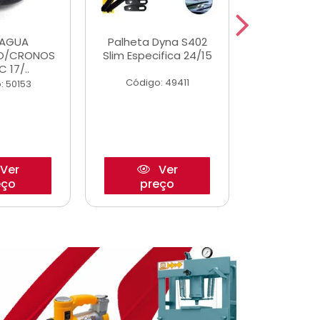
DAGUA
Palheta Dyna S402
Tapete U
O/CRONOS
Slim Especifica 24/15
Adaptad
C 17/..
Mode
Código: 49411
: 50153
Código:
Ver
Ver
eço
preço
pre