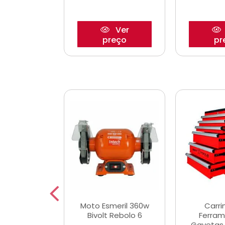
Ver
Ver
reço
preço
pr
e Chaves
Moto Esmeril 360w
Carri
ais Curtas
Bivolt Rebolo 6
Ferram
12mm com 9
Gavetas