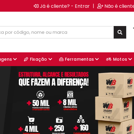
|
Já é cliente? - Entrar
Não é client
agens
Fixação
Ferramentas
Motos