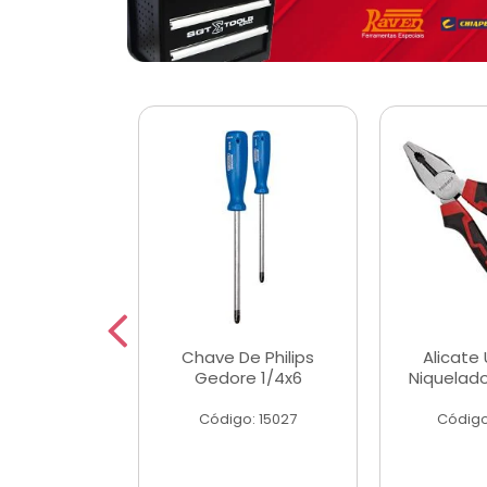
 Magnetica
Chave De Philips
Alicate 
ngular
Gedore 1/4x6
Niquelad
o: 56779
Código: 15027
Código