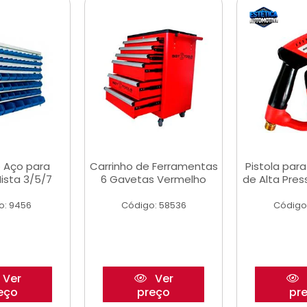
 Aço para
Carrinho de Ferramentas
Pistola par
ista 3/5/7
6 Gavetas Vermelho
de Alta Pre
o: 9456
Código: 58536
Código
Ver
Ver
eço
preço
pr