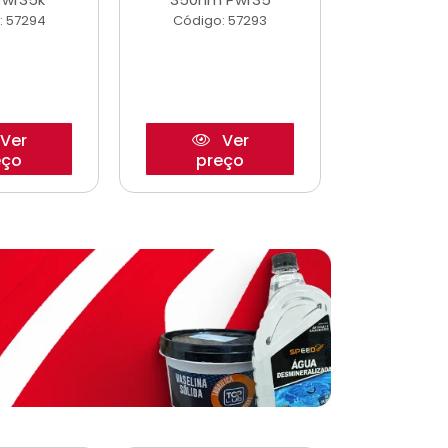
: 57294
Código: 57293
Código:
Ver
Ver
eço
preço
pre