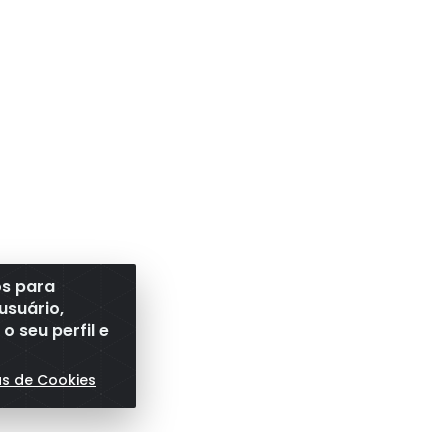
os para
usuário,
 seu perfil e
as de Cookies