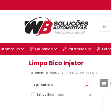
Automotivo
Químicos
Parafusos
Ferr
Limpa Bico Injetor
INÍCIO
QUÍMICOS
LIMPA BICO INJETOR
QUÍMICOS
Limpa Bico Injetor
2