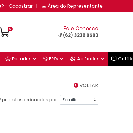
|
e? - Cadastrar
Área do Representante
Fale Conosco
0
(62) 3236 0500
Pesadas
EPI's
Agrícolas
Catál
VOLTAR
2 produtos ordenados por: