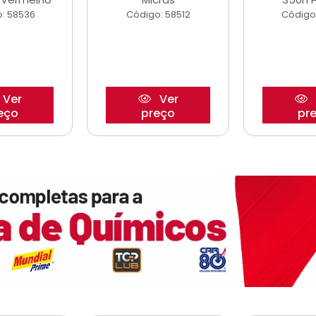
: 58536
Código: 58512
Código
Ver
Ver
eço
preço
pr