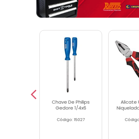
 Magnetica
Chave De Philips
Alicate 
ngular
Gedore 1/4x6
Niquelad
o: 56779
Código: 15027
Código