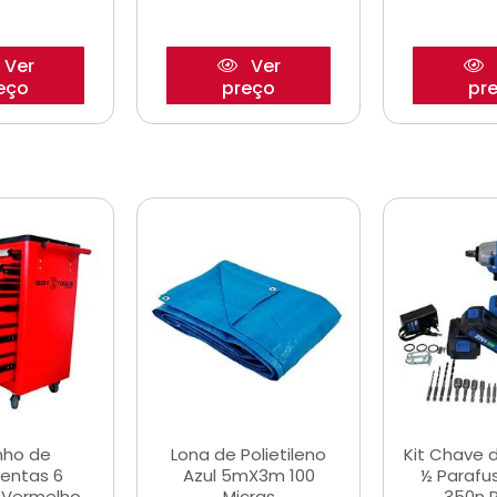
Ver
Ver
eço
preço
pr
nho de
Lona de Polietileno
Kit Chave 
entas 6
Azul 5mX3m 100
½ Parafu
 Vermelho
Micras
350n 