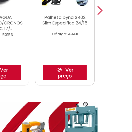
DAGUA
Palheta Dyna S402
Eixo P
O/CRONOS
Slim Especifica 24/15
Trambulad
C 17/..
05/
Código: 49411
: 50153
Código:
Ver
Ver
eço
preço
pre