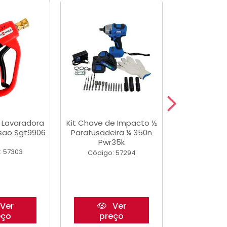
a Lavaradora
Kit Chave de Impacto ½
Adesivo Epox
ssao Sgt9906
Parafusadeira ¼ 350n
Transp.
Pwr35k
: 57303
Código:
Código: 57294
Ver
Ver
eço
preço
pre