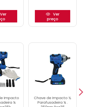
Ver
Ver
eço
preço
pre
de Impacto
Chave de Impacto ½
Jogo de C
sadeira ¼
Parafusadeira ¼ .
Fenda 
Pwr35k
350nm Pwr35
S3800