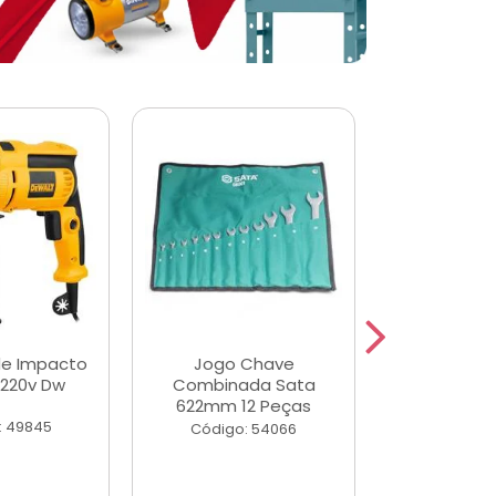
de Impacto
Jogo Chave
Jogo de Ch
 220v Dw
Combinada Sata
Longas e 
622mm 12 Peças
Peças
: 49845
Código: 54066
Código: