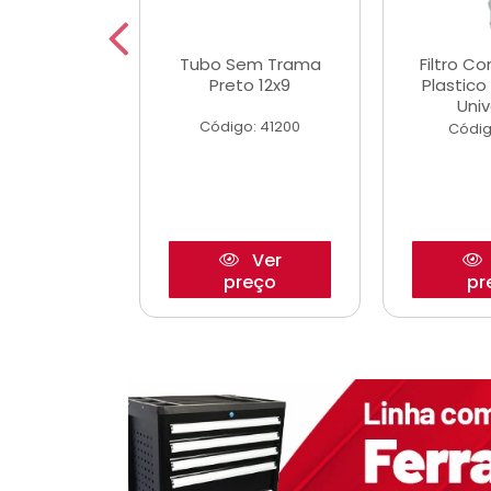
dro Roda
Tubo Sem Trama
Filtro C
,63mm
Preto 12x9
Plastic
o/Strada
Univ
Código: 41200
o: 27880
Códig
Ver
Ver
reço
preço
pr