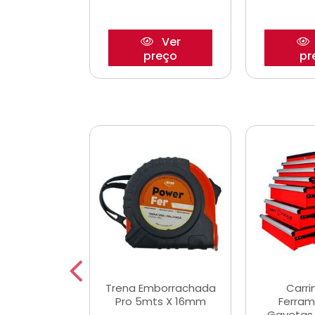
Ver
Ver
reço
preço
pr
De Corte
Trena Emborrachada
Carri
3/64x7/8
Pro 5mts X 16mm
Ferram
0x22,2mm
Gavetas