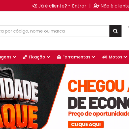
|
Já é cliente? - Entrar
Não é client
agens
Fixação
Ferramentas
Motos