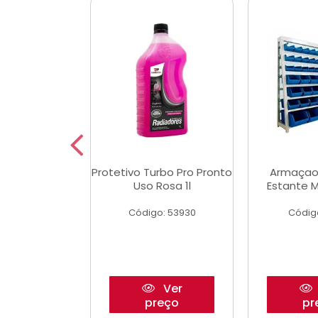
Multimec X3
Protetivo Turbo Pro Pronto
Armaçao
Uso Rosa 1l
Estante M
o: 50273
Código: 53930
Códig
Ver
Ver
reço
preço
pr