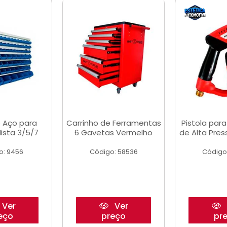
 Aço para
Carrinho de Ferramentas
Pistola par
ista 3/5/7
6 Gavetas Vermelho
de Alta Pre
o: 9456
Código: 58536
Código
Ver
Ver
eço
preço
pr