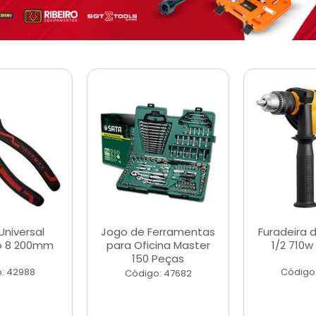
Universal
Jogo de Ferramentas
Furadeira 
o 8 200mm
para Oficina Master
1/2 710w
150 Peças
: 42988
Código
Código: 47682