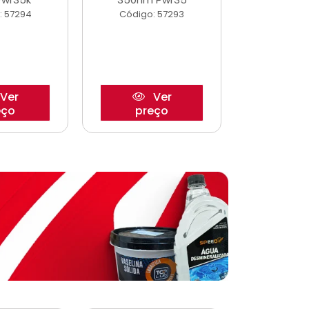
: 57294
Código: 57293
Código:
Ver
Ver
eço
preço
pre