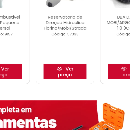
ombustivel
Reservatorio de
BBA 
o Pequeno
Direçao Hidraulica
MOBI/ARG
ersal
Fiorino/Mobi/Strada
1.0 3C
o: 9157
Código: 57333
Código
Ver
Ver
eço
preço
pr