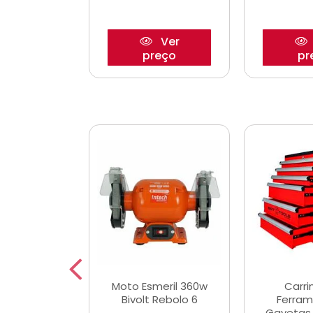
Ver
Ver
reço
preço
pr
e Chaves
Moto Esmeril 360w
Carri
ais Curtas
Bivolt Rebolo 6
Ferram
12mm com 9
Gavetas