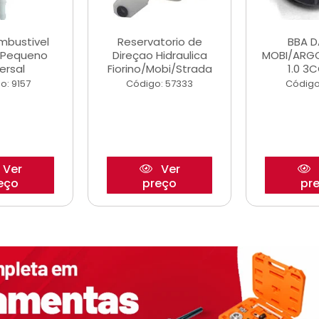
ombustivel
Reservatorio de
BBA 
o Pequeno
Direçao Hidraulica
MOBI/ARG
ersal
Fiorino/Mobi/Strada
1.0 3C
o: 9157
Código: 57333
Código
Ver
Ver
eço
preço
pr