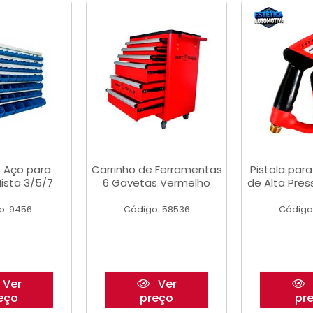
 Aço para
Carrinho de Ferramentas
Pistola par
ista 3/5/7
6 Gavetas Vermelho
de Alta Pre
o: 9456
Código: 58536
Código
Ver
Ver
eço
preço
pr