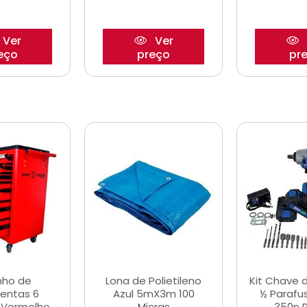
Ver
Ver
eço
preço
pr
nho de
Lona de Polietileno
Kit Chave 
entas 6
Azul 5mX3m 100
½ Parafu
 Vermelho
Micras
350n 