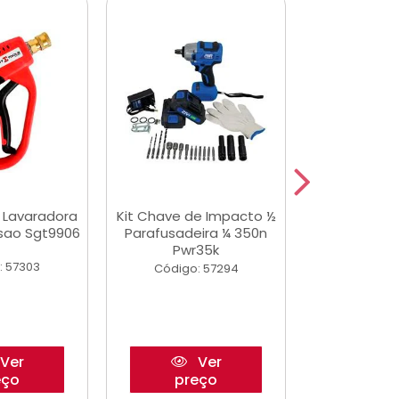
a Lavaradora
Kit Chave de Impacto ½
Jogo De Ferr
ssao Sgt9906
Parafusadeira ¼ 350n
Master 178 
Pwr35k
Ofic
: 57303
Código: 57294
Código:
Ver
Ver
eço
preço
pre