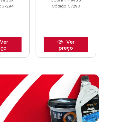
: 57294
Código: 57293
Código:
Ver
Ver
eço
preço
pre