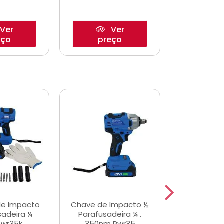
Ver
Ver
eço
preço
pre
de Impacto
Chave de Impacto ½
Jogo de C
sadeira ¼
Parafusadeira ¼ .
Fenda 
Pwr35k
350nm Pwr35
S3800