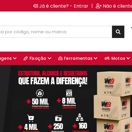
|
Já é cliente? - Entrar
Não é client
agens
Fixação
Ferramentas
Motos