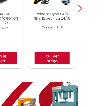
DAGUA
Palheta Dyna S402
Tapete U
O/CRONOS
Slim Especifica 24/15
Adaptad
C 17/..
Mode
Código: 49411
: 50153
Código:
Ver
Ver
eço
preço
pre