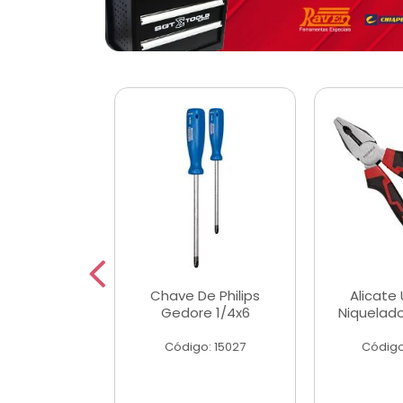
 Magnetica
Chave De Philips
Alicate 
ngular
Gedore 1/4x6
Niquelad
o: 56779
Código: 15027
Código