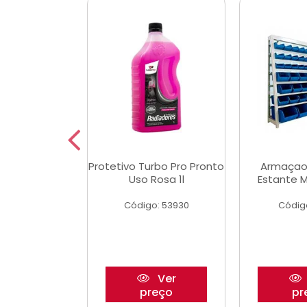
aulico Garrafa
Protetivo Turbo Pro Pronto
Armaçao
 Toneladas
Uso Rosa 1l
Estante M
o: 51655
Código: 53930
Códig
Ver
Ver
reço
preço
pr