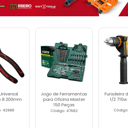
Universal
Jogo de Ferramentas
Furadeira 
o 8 200mm
para Oficina Master
1/2 710w
150 Peças
: 42988
Código
Código: 47682