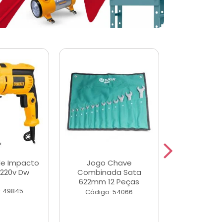
de Impacto
Jogo Chave
Jogo de Ch
 220v Dw
Combinada Sata
Longas e 
622mm 12 Peças
Peças
: 49845
Código: 54066
Código: