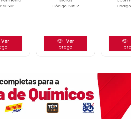
: 58536
Código: 58512
Código
Ver
Ver
eço
preço
pr