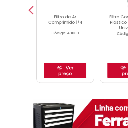
etor iwp176
Filtro de Ar
Filtro C
 1.0 05/
Comprimido 1/4
Plastic
Univ
o: 28425
Código: 43083
Códig
Ver
Ver
reço
preço
pr