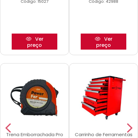
Código: 15027
Código: 42988
Ver
Ver
preço
preço
Trena Emborrachada Pro
Carrinho de Ferramentas