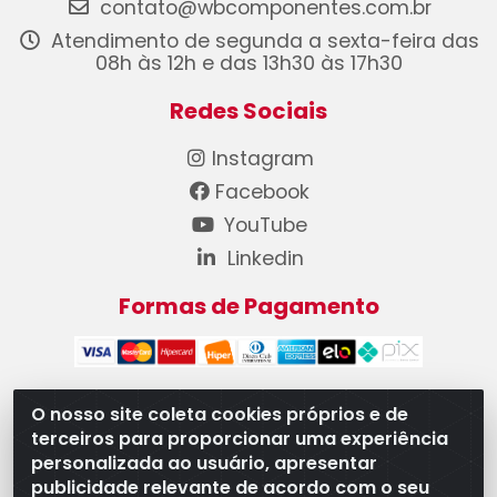
contato@wbcomponentes.com.br
Atendimento de segunda a sexta-feira das
08h às 12h e das 13h30 às 17h30
Redes Sociais
Instagram
Facebook
YouTube
Linkedin
Formas de Pagamento
O nosso site coleta cookies próprios e de
terceiros para proporcionar uma experiência
WB Componentes Automotivos LTDA - CNPJ
personalizada ao usuário, apresentar
08.528.393/0001-12 - Rua do Níquel, 667 - Parque
publicidade relevante de acordo com o seu
Oeste Industrial, Goiânia/GO - CEP 74375-660