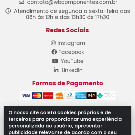
contato@wbcomponentes.com.br
Atendimento de segunda a sexta-feira das
08h às 12h e das 13h30 às 17h30
Redes Sociais
Instagram
Facebook
YouTube
Linkedin
Formas de Pagamento
O nosso site coleta cookies próprios e de
terceiros para proporcionar uma experiência
WB Componentes Automotivos LTDA - CNPJ
personalizada ao usuário, apresentar
08.528.393/0001-12 - Rua do Níquel, 667 - Parque
publicidade relevante de acordo com o seu
Oeste Industrial, Goiânia/GO - CEP 74375-660