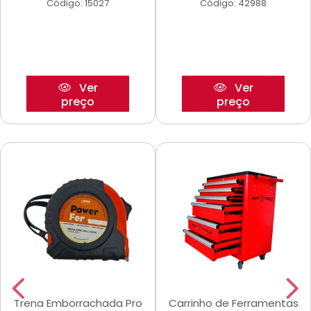
Código: 15027
Código: 42988
Ver
Ver
preço
preço
Trena Emborrachada Pro
Carrinho de Ferramentas