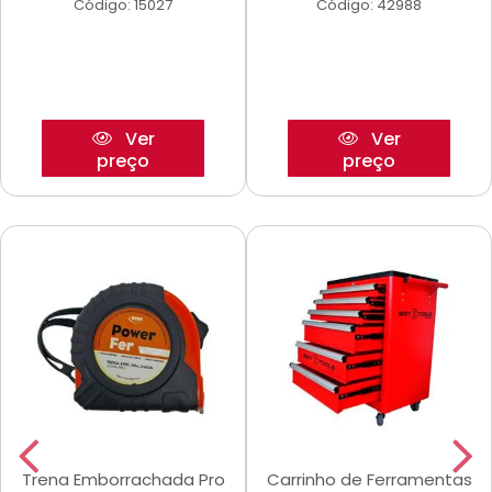
Código: 15027
Código: 42988
Ver
Ver
preço
preço
Trena Emborrachada Pro
Carrinho de Ferramentas