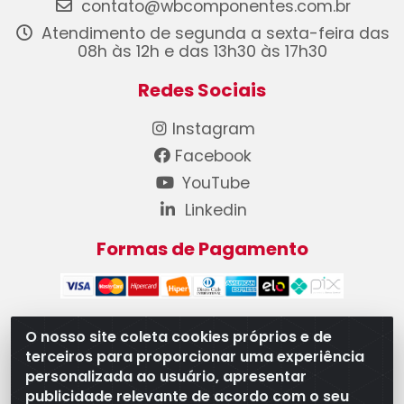
contato@wbcomponentes.com.br
Atendimento de segunda a sexta-feira das
08h às 12h e das 13h30 às 17h30
Redes Sociais
Instagram
Facebook
YouTube
Linkedin
Formas de Pagamento
O nosso site coleta cookies próprios e de
terceiros para proporcionar uma experiência
WB Componentes Automotivos LTDA - CNPJ
personalizada ao usuário, apresentar
08.528.393/0001-12 - Rua do Níquel, 667 - Parque
publicidade relevante de acordo com o seu
Oeste Industrial, Goiânia/GO - CEP 74375-660