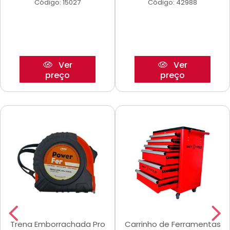
Código: 15027
Código: 42988
Ver
Ver
preço
preço
Trena Emborrachada Pro
Carrinho de Ferramentas