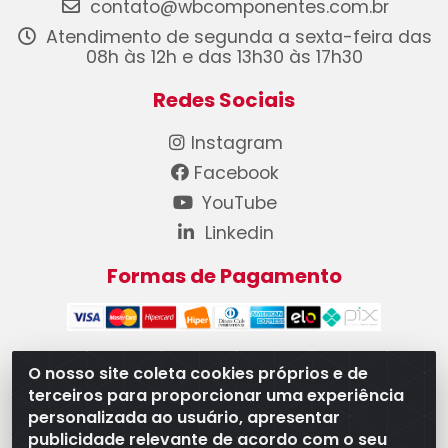
contato@wbcomponentes.com.br
Atendimento de segunda a sexta-feira das
08h às 12h e das 13h30 às 17h30
Redes Sociais
Instagram
Facebook
YouTube
Linkedin
Formas de Pagamento
O nosso site coleta cookies próprios e de
terceiros para proporcionar uma experiência
WB Componentes Automotivos LTDA - CNPJ
personalizada ao usuário, apresentar
08.528.393/0001-12 - Rua do Níquel, 667 - Parque
publicidade relevante de acordo com o seu
Oeste Industrial, Goiânia/GO - CEP 74375-660