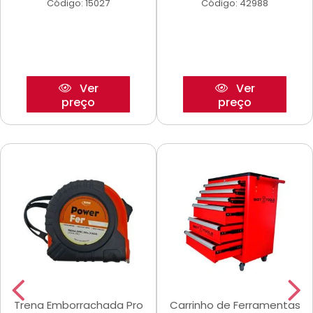
Código: 15027
Código: 42988
Ver
Ver
preço
preço
Trena Emborrachada Pro
Carrinho de Ferramentas