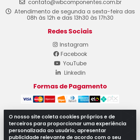
contato@wbcomponentes.com.br
Atendimento de segunda a sexta-feira das
08h às 12h e das 13h30 às 17h30
Redes Sociais
Instagram
Facebook
YouTube
Linkedin
Formas de Pagamento
O nosso site coleta cookies próprios e de
terceiros para proporcionar uma experiência
WB Componentes Automotivos LTDA - CNPJ
personalizada ao usuário, apresentar
08.528.393/0001-12 - Rua do Níquel, 667 - Parque
publicidade relevante de acordo com o seu
Oeste Industrial, Goiânia/GO - CEP 74375-660