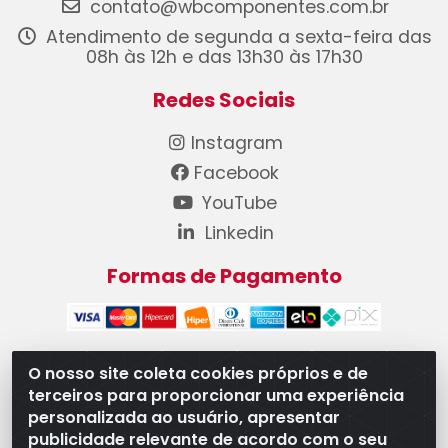
contato@wbcomponentes.com.br
Atendimento de segunda a sexta-feira das
08h às 12h e das 13h30 às 17h30
Redes Sociais
Instagram
Facebook
YouTube
Linkedin
Formas de Pagamento
O nosso site coleta cookies próprios e de
terceiros para proporcionar uma experiência
WB Componentes Automotivos LTDA - CNPJ
personalizada ao usuário, apresentar
08.528.393/0001-12 - Rua do Níquel, 667 - Parque
publicidade relevante de acordo com o seu
Oeste Industrial, Goiânia/GO - CEP 74375-660