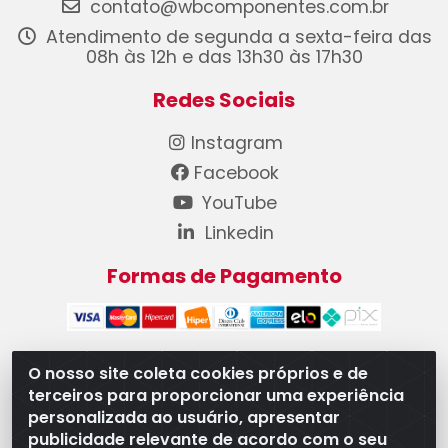
contato@wbcomponentes.com.br
Atendimento de segunda a sexta-feira das
08h às 12h e das 13h30 às 17h30
Redes Sociais
Instagram
Facebook
YouTube
Linkedin
Formas de Pagamento
O nosso site coleta cookies próprios e de
terceiros para proporcionar uma experiência
WB Componentes Automotivos LTDA - CNPJ
personalizada ao usuário, apresentar
08.528.393/0001-12 - Rua do Níquel, 667 - Parque
publicidade relevante de acordo com o seu
Oeste Industrial, Goiânia/GO - CEP 74375-660