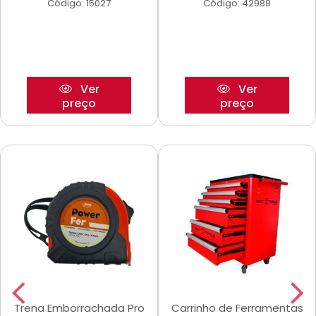
Código: 15027
Código: 42988
Ver
Ver
preço
preço
Trena Emborrachada Pro
Carrinho de Ferramentas