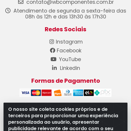
contato@wbcomponentes.com.br
Atendimento de segunda a sexta-feira das
08h às 12h e das 13h30 às 17h30
Redes Sociais
Instagram
Facebook
YouTube
Linkedin
Formas de Pagamento
O nosso site coleta cookies próprios e de
terceiros para proporcionar uma experiência
WB Componentes Automotivos LTDA - CNPJ
personalizada ao usuário, apresentar
08.528.393/0001-12 - Rua do Níquel, 667 - Parque
publicidade relevante de acordo com o seu
Oeste Industrial, Goiânia/GO - CEP 74375-660