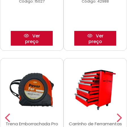
Código: 15027
Código: 42988
Ver
Ver
preço
preço
Trena Emborrachada Pro
Carrinho de Ferramentas