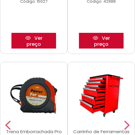
Código: 15027
Código: 42988
Ver
Ver
preço
preço
Trena Emborrachada Pro
Carrinho de Ferramentas