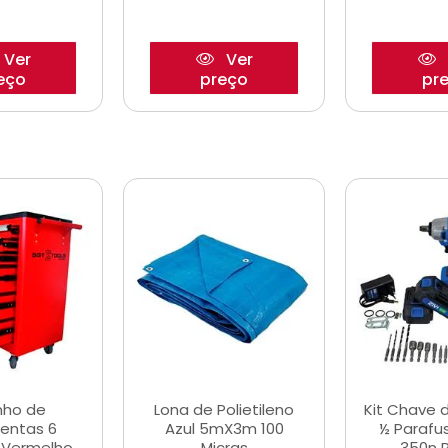
Ver
Ver
eço
preço
pr
nho de
Lona de Polietileno
Kit Chave 
entas 6
Azul 5mX3m 100
½ Parafu
 Vermelho
Micras
350n 