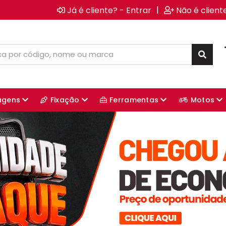
|
Já é cliente? - Entrar
Não é client
agens
Fixação
Ferramentas
Motos