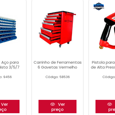
 Aço para
Carrinho de Ferramentas
Pistola par
ista 3/5/7
6 Gavetas Vermelho
de Alta Pre
o: 9456
Código: 58536
Código
Ver
Ver
eço
preço
pr