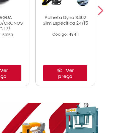
DAGUA
Palheta Dyna S402
Eixo P
O/CRONOS
Slim Especifica 24/15
Trambulad
C 17/..
05/
Código: 49411
: 50153
Código:
Ver
Ver
eço
preço
pre