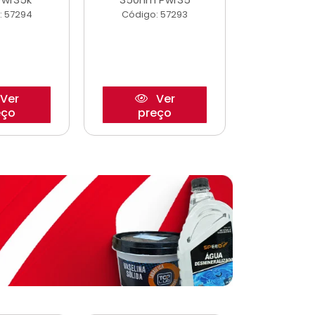
: 57294
Código: 57293
Código:
Ver
Ver
eço
preço
pre