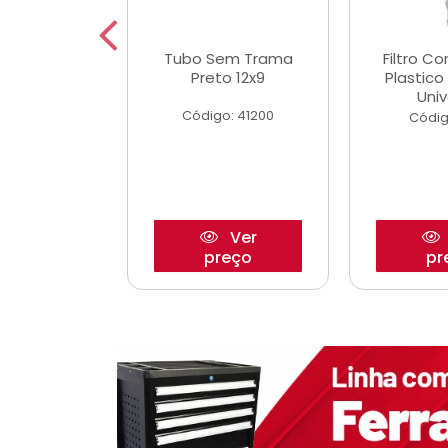
dro Roda
Tubo Sem Trama
Filtro C
,63mm
Preto 12x9
Plastic
o/Strada
Univ
Código: 41200
o: 27880
Códig
Ver
Ver
reço
preço
pr