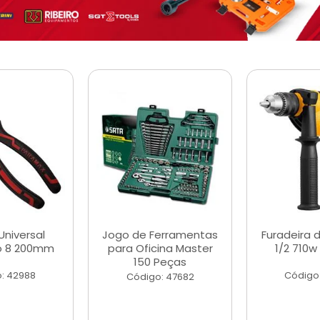
Universal
Jogo de Ferramentas
Furadeira 
o 8 200mm
para Oficina Master
1/2 710w
150 Peças
: 42988
Código
Código: 47682