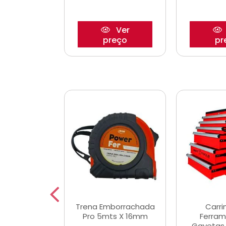
Ver
Ver
reço
preço
pr
De Corte
Trena Emborrachada
Carri
3/64x7/8
Pro 5mts X 16mm
Ferram
0x22,2mm
Gavetas