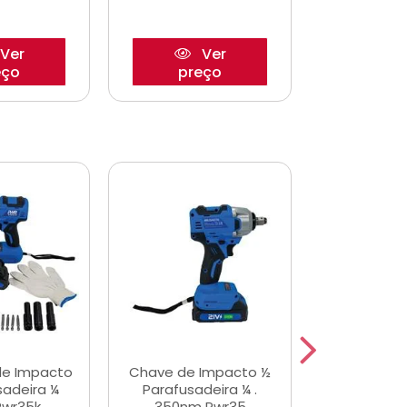
Ver
Ver
eço
preço
pre
de Impacto
Chave de Impacto ½
Jogo de C
sadeira ¼
Parafusadeira ¼ .
Fenda 
Pwr35k
350nm Pwr35
S3800