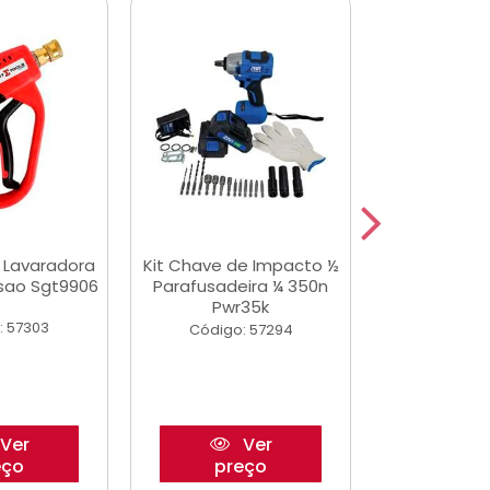
a Lavaradora
Kit Chave de Impacto ½
Adesivo Epox
ssao Sgt9906
Parafusadeira ¼ 350n
Transp.
Pwr35k
: 57303
Código:
Código: 57294
Ver
Ver
eço
preço
pre