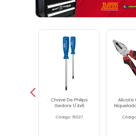
 Magnetica
Chave De Philips
Alicate 
ngular
Gedore 1/4x6
Niquelad
o: 56779
Código: 15027
Código