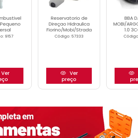
ombustivel
Reservatorio de
BBA 
o Pequeno
Direçao Hidraulica
MOBI/ARG
ersal
Fiorino/Mobi/Strada
1.0 3C
o: 9157
Código: 57333
Código
Ver
Ver
eço
preço
pr