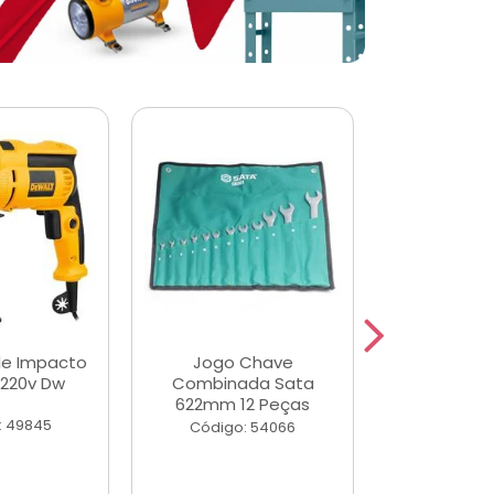
de Impacto
Jogo Chave
Jogo de Ch
 220v Dw
Combinada Sata
Longas e 
622mm 12 Peças
Peças
: 49845
Código: 54066
Código: