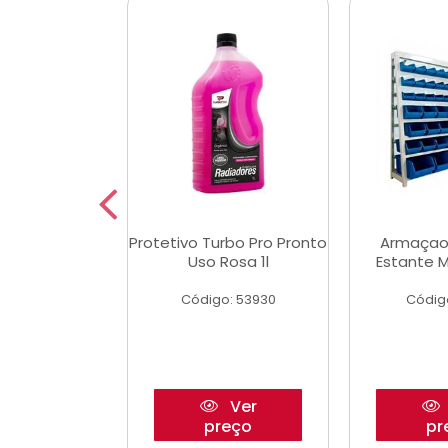
Multimec X3
Protetivo Turbo Pro Pronto
Armaçao
Uso Rosa 1l
Estante M
o: 50273
Código: 53930
Códig
Ver
Ver
reço
preço
pr