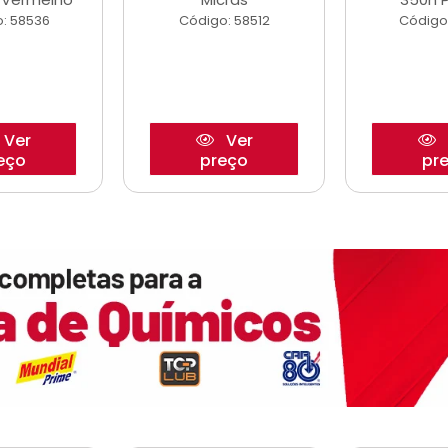
: 58536
Código: 58512
Código
Ver
Ver
eço
preço
pr