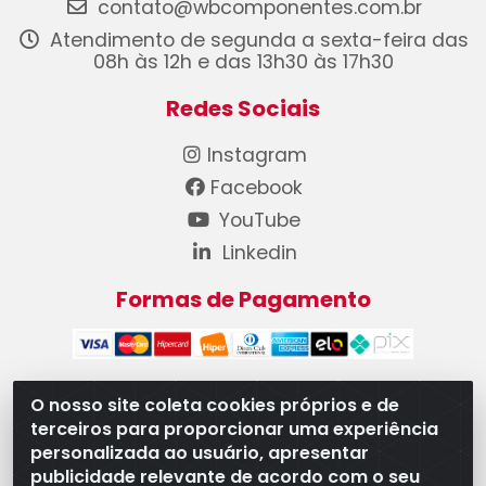
contato@wbcomponentes.com.br
Atendimento de segunda a sexta-feira das
08h às 12h e das 13h30 às 17h30
Redes Sociais
Instagram
Facebook
YouTube
Linkedin
Formas de Pagamento
O nosso site coleta cookies próprios e de
terceiros para proporcionar uma experiência
WB Componentes Automotivos LTDA - CNPJ
personalizada ao usuário, apresentar
08.528.393/0001-12 - Rua do Níquel, 667 - Parque
publicidade relevante de acordo com o seu
Oeste Industrial, Goiânia/GO - CEP 74375-660