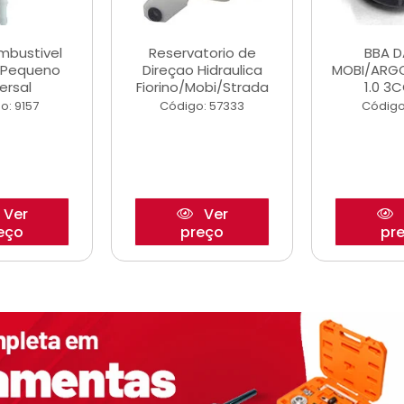
ombustivel
Reservatorio de
BBA 
o Pequeno
Direçao Hidraulica
MOBI/ARG
ersal
Fiorino/Mobi/Strada
1.0 3C
o: 9157
Código: 57333
Código
Ver
Ver
eço
preço
pr