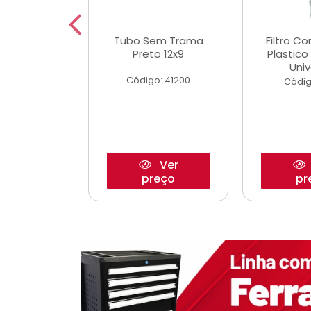
dro Roda
Tubo Sem Trama
Filtro C
,63mm
Preto 12x9
Plastic
o/Strada
Univ
Código: 41200
o: 27880
Códig
Ver
Ver
reço
preço
pr