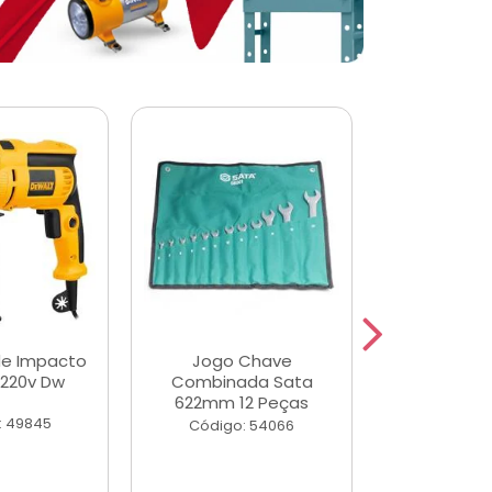
de Impacto
Jogo Chave
Jogo de Ch
 220v Dw
Combinada Sata
Longas e 
622mm 12 Peças
Peças
: 49845
Código: 54066
Código: