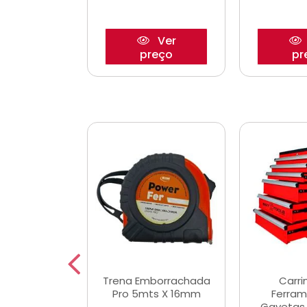
Ver
Ver
reço
preço
pr
De Corte
Trena Emborrachada
Carri
3/64x7/8
Pro 5mts X 16mm
Ferram
0x22,2mm
Gavetas