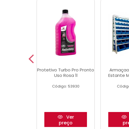
Multimec X3
Protetivo Turbo Pro Pronto
Armaçao
Uso Rosa 1l
Estante M
o: 50273
Código: 53930
Códig
Ver
Ver
reço
preço
pr