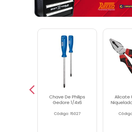
 Magnetica
Chave De Philips
Alicate 
ngular
Gedore 1/4x6
Niquelad
o: 56779
Código: 15027
Código