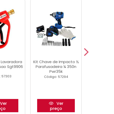
a Lavaradora
Kit Chave de Impacto ½
Adesivo Epox
ssao Sgt9906
Parafusadeira ¼ 350n
Transp.
Pwr35k
: 57303
Código:
Código: 57294
Ver
Ver
eço
preço
pre