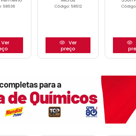
: 58536
Código: 58512
Código
Ver
Ver
eço
preço
pr