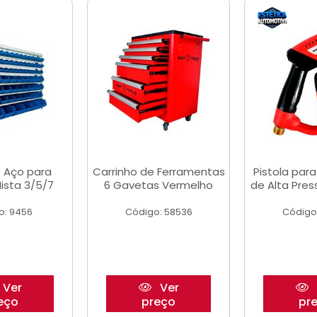
 Aço para
Carrinho de Ferramentas
Pistola par
ista 3/5/7
6 Gavetas Vermelho
de Alta Pre
o: 9456
Código: 58536
Código
Ver
Ver
eço
preço
pr