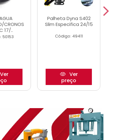
DAGUA
Palheta Dyna S402
Eixo P
O/CRONOS
Slim Especifica 24/15
Trambulad
C 17/..
05/
Código: 49411
: 50153
Código:
Ver
Ver
eço
preço
pre