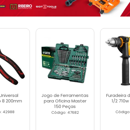
Universal
Jogo de Ferramentas
Furadeira 
o 8 200mm
para Oficina Master
1/2 710w
150 Peças
: 42988
Código
Código: 47682