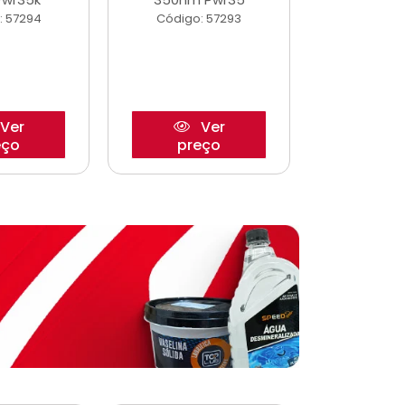
: 57294
Código: 57293
Código:
Ver
Ver
eço
preço
pre