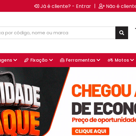
|
Já é cliente? - Entrar
Não é client
agens
Fixação
Ferramentas
Motos