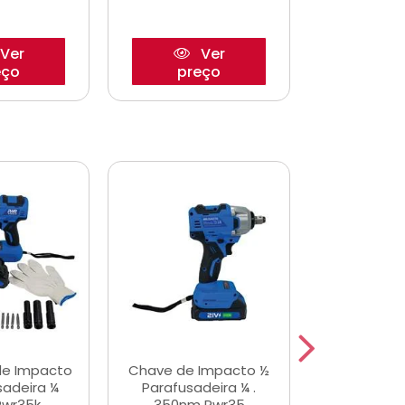
Ver
Ver
eço
preço
pre
de Impacto
Chave de Impacto ½
Jogo de C
sadeira ¼
Parafusadeira ¼ .
Fenda 
Pwr35k
350nm Pwr35
S3800