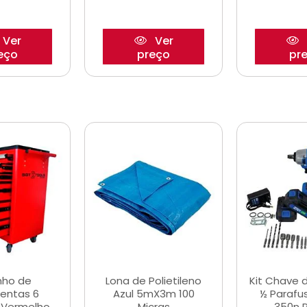
Ver
Ver
eço
preço
pr
nho de
Lona de Polietileno
Kit Chave 
entas 6
Azul 5mX3m 100
½ Parafu
 Vermelho
Micras
350n 