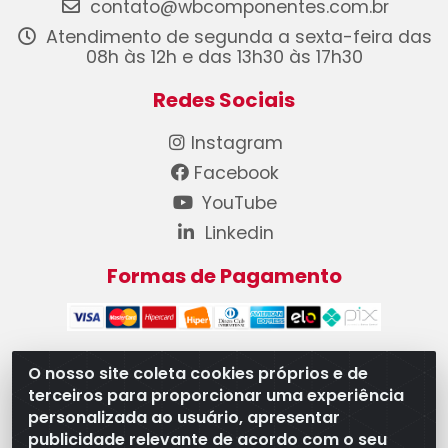
contato@wbcomponentes.com.br
Atendimento de segunda a sexta-feira das
08h às 12h e das 13h30 às 17h30
Redes Sociais
Instagram
Facebook
YouTube
Linkedin
Formas de Pagamento
O nosso site coleta cookies próprios e de
terceiros para proporcionar uma experiência
WB Componentes Automotivos LTDA - CNPJ
personalizada ao usuário, apresentar
08.528.393/0001-12 - Rua do Níquel, 667 - Parque
publicidade relevante de acordo com o seu
Oeste Industrial, Goiânia/GO - CEP 74375-660