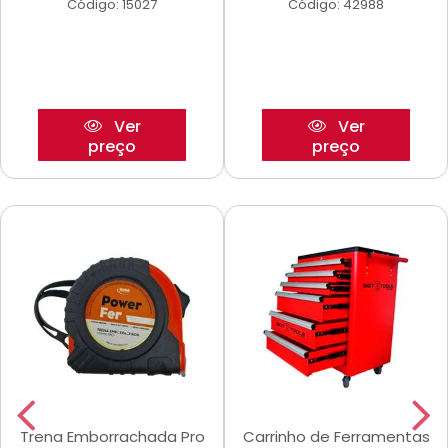
Código: 15027
Código: 42988
Ver
Ver
preço
preço
Trena Emborrachada Pro
Carrinho de Ferramentas