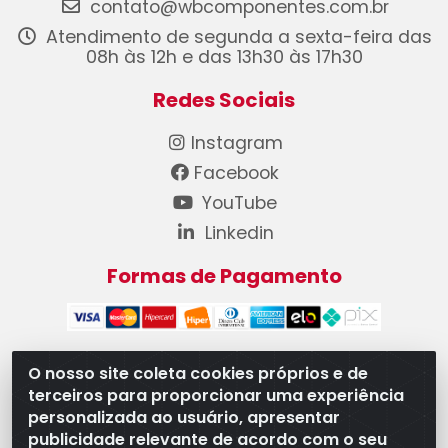
contato@wbcomponentes.com.br
Atendimento de segunda a sexta-feira das
08h às 12h e das 13h30 às 17h30
Redes Sociais
Instagram
Facebook
YouTube
Linkedin
Formas de Pagamento
O nosso site coleta cookies próprios e de
terceiros para proporcionar uma experiência
WB Componentes Automotivos LTDA - CNPJ
personalizada ao usuário, apresentar
08.528.393/0001-12 - Rua do Níquel, 667 - Parque
publicidade relevante de acordo com o seu
Oeste Industrial, Goiânia/GO - CEP 74375-660