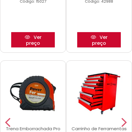
Código: 15027
Código: 42988
Ver
Ver
preço
preço
Trena Emborrachada Pro
Carrinho de Ferramentas