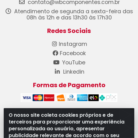
contato@wbcomponentes.com.br
Atendimento de segunda a sexta-feira das
08h às 12h e das 13h30 às 17h30
Redes Sociais
Instagram
Facebook
YouTube
Linkedin
Formas de Pagamento
O nosso site coleta cookies próprios e de
terceiros para proporcionar uma experiência
WB Componentes Automotivos LTDA - CNPJ
personalizada ao usuário, apresentar
08.528.393/0001-12 - Rua do Níquel, 667 - Parque
publicidade relevante de acordo com o seu
Oeste Industrial, Goiânia/GO - CEP 74375-660