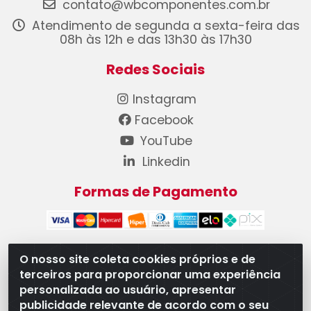
contato@wbcomponentes.com.br
Atendimento de segunda a sexta-feira das
08h às 12h e das 13h30 às 17h30
Redes Sociais
Instagram
Facebook
YouTube
Linkedin
Formas de Pagamento
O nosso site coleta cookies próprios e de
terceiros para proporcionar uma experiência
WB Componentes Automotivos LTDA - CNPJ
personalizada ao usuário, apresentar
08.528.393/0001-12 - Rua do Níquel, 667 - Parque
publicidade relevante de acordo com o seu
Oeste Industrial, Goiânia/GO - CEP 74375-660