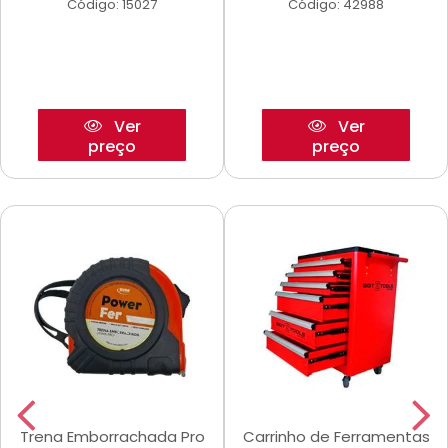
Código: 15027
Código: 42988
Ver
Ver
preço
preço
Trena Emborrachada Pro
Carrinho de Ferramentas