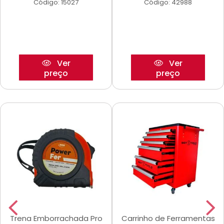
Código: 15027
Código: 42988
Ver
Ver
preço
preço
Trena Emborrachada Pro
Carrinho de Ferramentas