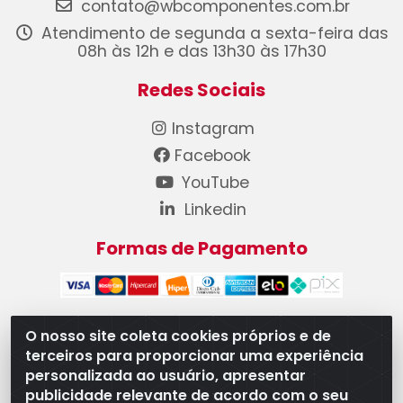
contato@wbcomponentes.com.br
Atendimento de segunda a sexta-feira das
08h às 12h e das 13h30 às 17h30
Redes Sociais
Instagram
Facebook
YouTube
Linkedin
Formas de Pagamento
O nosso site coleta cookies próprios e de
terceiros para proporcionar uma experiência
WB Componentes Automotivos LTDA - CNPJ
personalizada ao usuário, apresentar
08.528.393/0001-12 - Rua do Níquel, 667 - Parque
publicidade relevante de acordo com o seu
Oeste Industrial, Goiânia/GO - CEP 74375-660