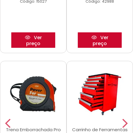
Código: 15027
Código: 42988
Ver
Ver
preço
preço
Trena Emborrachada Pro
Carrinho de Ferramentas