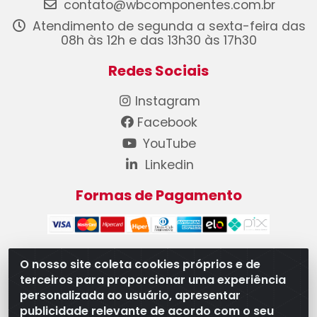
contato@wbcomponentes.com.br
Atendimento de segunda a sexta-feira das
08h às 12h e das 13h30 às 17h30
Redes Sociais
Instagram
Facebook
YouTube
Linkedin
Formas de Pagamento
O nosso site coleta cookies próprios e de
terceiros para proporcionar uma experiência
WB Componentes Automotivos LTDA - CNPJ
personalizada ao usuário, apresentar
08.528.393/0001-12 - Rua do Níquel, 667 - Parque
publicidade relevante de acordo com o seu
Oeste Industrial, Goiânia/GO - CEP 74375-660