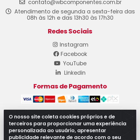
contato@wbcomponentes.com.br
Atendimento de segunda a sexta-feira das
08h às 12h e das 13h30 às 17h30
Redes Sociais
Instagram
Facebook
YouTube
Linkedin
Formas de Pagamento
O nosso site coleta cookies próprios e de
terceiros para proporcionar uma experiência
WB Componentes Automotivos LTDA - CNPJ
personalizada ao usuário, apresentar
08.528.393/0001-12 - Rua do Níquel, 667 - Parque
publicidade relevante de acordo com o seu
Oeste Industrial, Goiânia/GO - CEP 74375-660