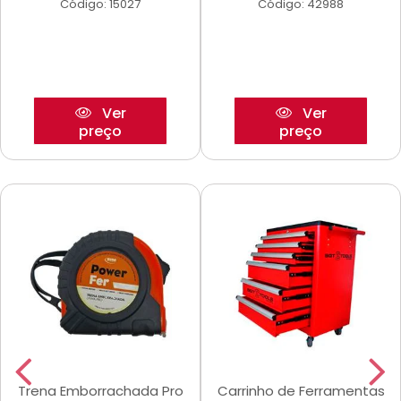
Código: 15027
Código: 42988
Ver
Ver
preço
preço
Trena Emborrachada Pro
Carrinho de Ferramentas