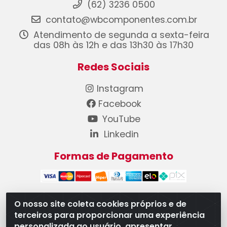
(62) 3236 0500
contato@wbcomponentes.com.br
Atendimento de segunda a sexta-feira
das 08h às 12h e das 13h30 às 17h30
Redes Sociais
Instagram
Facebook
YouTube
Linkedin
Formas de Pagamento
O nosso site coleta cookies próprios e de
terceiros para proporcionar uma experiência
WB Componentes Automotivos LTDA - CNPJ
personalizada ao usuário, apresentar
08.528.393/0001-12 - Rua do Níquel, 667 - Parque