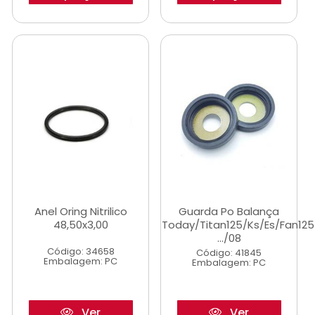
Anel Oring Nitrilico
Guarda Po Balança
48,50x3,00
Today/Titan125/Ks/Es/Fan125
.../08
Código: 34658
Código: 41845
Embalagem: PC
Embalagem: PC
Ver
Ver