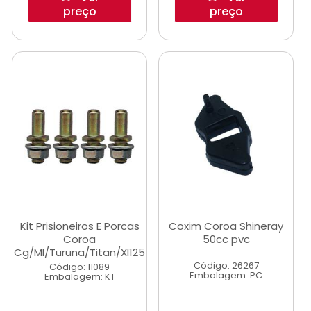
preço
preço
Kit Prisioneiros E Porcas
Coxim Coroa Shineray
Coroa
50cc pvc
Cg/Ml/Turuna/Titan/Xl125
Código: 26267
Código: 11089
Embalagem: PC
Embalagem: KT