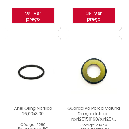
Ver
Ver
preço
preço
Anel Oring Nitrilico
Guarda Po Porca Coluna
26,00x3,00
Direçao Inferior
Nxr125150160/Xlr125/...
Código: 2280
Código: 41848
Embalagem: PC