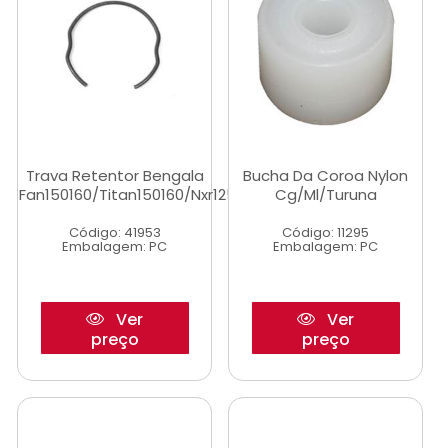
Trava Retentor Bengala
Bucha Da Coroa Nylon
Fan150160/Titan150160/Nxr125/150
Cg/Ml/Turuna
Código: 41953
Código: 11295
Embalagem: PC
Embalagem: PC
Ver
Ver
preço
preço