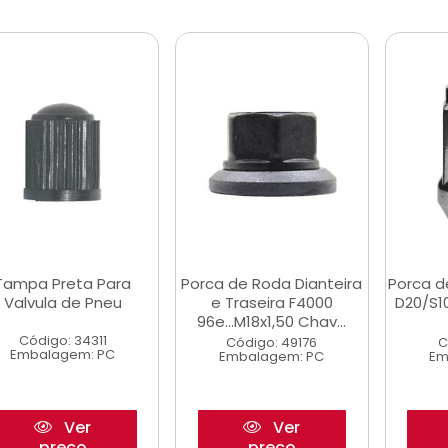
Tampa Preta Para
Porca de Roda Dianteira
Porca 
Valvula de Pneu
e Traseira F4000
D20/S1
96e...M18x1,50 Chav...
Código: 34311
Código: 49176
C
Embalagem: PC
Embalagem: PC
Em
Ver
Ver
preço
preço