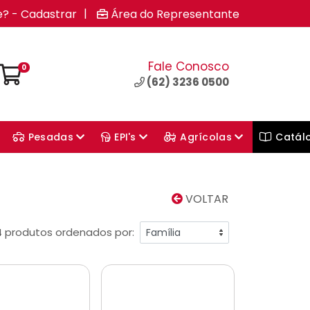
|
e? - Cadastrar
Área do Representante
Fale Conosco
0
(62) 3236 0500
Pesadas
EPI's
Agrícolas
Catál
VOLTAR
4 produtos ordenados por: