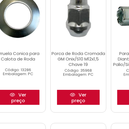
rruela Conica para
Porca de Roda Cromada
Para
Calota de Roda
GM Onix/S10 M12x1,5
Diant
Chave 19
Palio/
Código: 13286
Código: 35968
C
Embalagem: PC
Embalagem: PC
Em
Ver
Ver
preço
preço