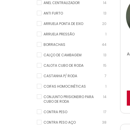
ANEL CENTRALIZADOR
14
ANTI FURTO
13
ARRUELA PONTA DE EIXO
20
ARRUELA PRESSÃO
1
BORRACHAS
44
A
CALÇO DE CAMBAGEM
13
CALOTA CUBO DE RODA
15
CASTANHA P/ RODA
7
COIFAS HOMOCINÉTICAS
1
CONJUNTO PRISIONEIRO PARA
14
CUBO DE RODA
CONTRA PESO
17
CONTRA PESO AÇO
38