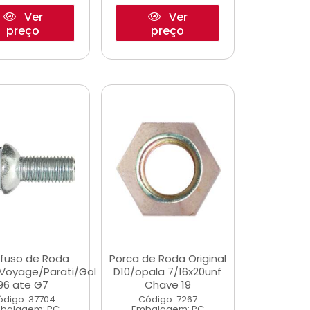
Ver
Ver
preço
preço
fuso de Roda
Porca de Roda Original
Voyage/Parati/Gol
D10/opala 7/16x20unf
96 ate G7
Chave 19
ódigo: 37704
Código: 7267
balagem: PC
Embalagem: PC