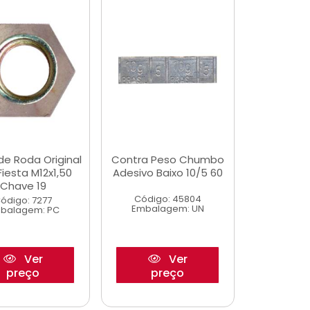
de Roda Original
Contra Peso Chumbo
iesta M12x1,50
Adesivo Baixo 10/5 60
Chave 19
Código: 45804
ódigo: 7277
Embalagem: UN
balagem: PC
Ver
Ver
preço
preço