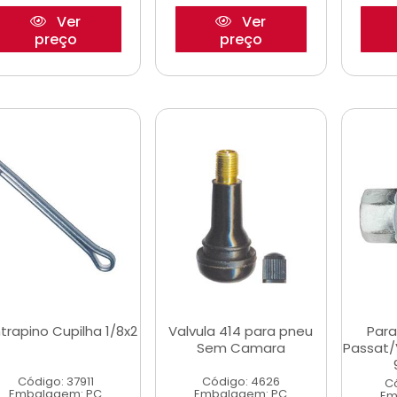
Ver
Ver
preço
preço
trapino Cupilha 1/8x2
Valvula 414 para pneu
Para
Sem Camara
Passat/
Código: 37911
Código: 4626
C
Embalagem: PC
Embalagem: PC
Em