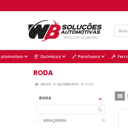
Automotivo
Químicos
Parafusos
Ferr
RODA
INÍCIO
AUTOMOTIVO
RODA
RODA
ABRAÇADEIRA
10