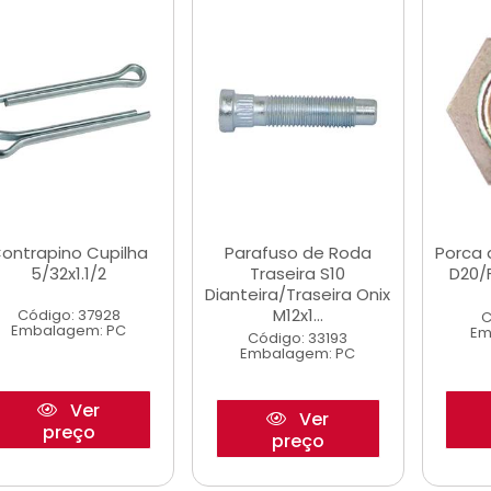
ontrapino Cupilha
Parafuso de Roda
Porca 
5/32x1.1/2
Traseira S10
D20/F
Dianteira/Traseira Onix
M12x1...
Código: 37928
C
Embalagem: PC
Em
Código: 33193
Embalagem: PC
Ver
Ver
preço
preço