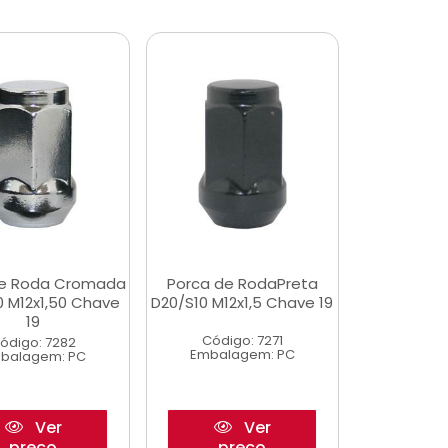
de Roda Cromada
Porca de RodaPreta
0 M12x1,50 Chave
D20/S10 M12x1,5 Chave 19
19
Código: 7271
ódigo: 7282
Embalagem: PC
balagem: PC
Ver
Ver
preço
preço