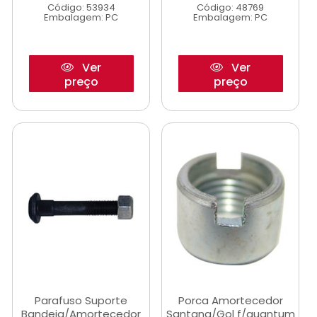
Código: 53934
Código: 48769
Embalagem: PC
Embalagem: PC
Ver
Ver
preço
preço
Parafuso Suporte
Porca Amortecedor
Bandeja/Amortecedor
Santana/Gol f/quantum