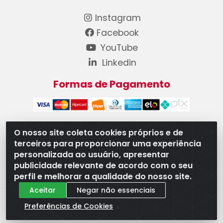
Instagram
Facebook
YouTube
Linkedin
Formas de Pagamento
O nosso site coleta cookies próprios e de
terceiros para proporcionar uma experiência
WB Componentes Automotivos LTDA - CNPJ
personalizada ao usuário, apresentar
08.528.393/0001-12 - Rua do Níquel, 667 - Parque
publicidade relevante de acordo com o seu
Oeste Industrial, Goiânia/GO - CEP 74375-660
perfil e melhorar a qualidade do nosso site.
Aceitar
Negar não essenciais
Preferências de Cookies