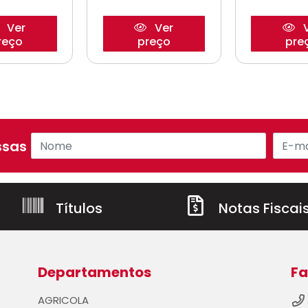
Ver
Ver
V
reço
preço
pre
sas ofertas!
Títulos
Notas Fiscai
Departamentos
Fa
AGRICOLA