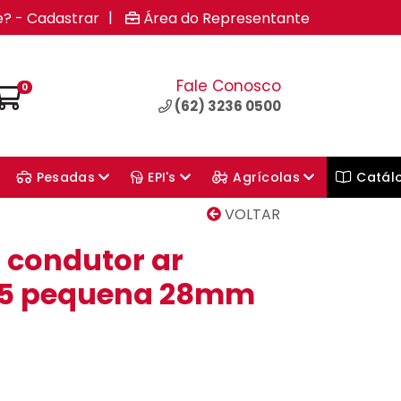
|
e? - Cadastrar
Área do Representante
Fale Conosco
0
(62) 3236 0500
Pesadas
EPI's
Agrícolas
Catál
VOLTAR
 condutor ar
15 pequena 28mm