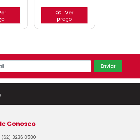
er
Ver
Ve
ço
preço
preço
s
le Conosco
(62) 3236 0500