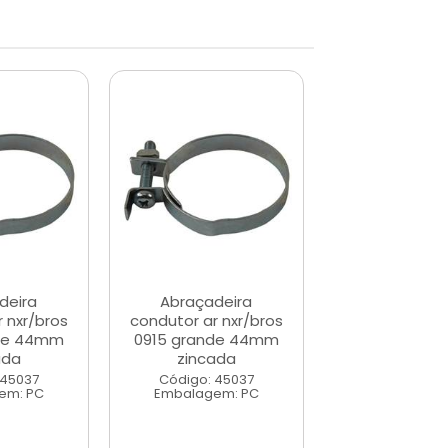
deira
Abraçadeira
Abraçade
 nxr/bros
condutor ar nxr/bros
condutor ar n
nde 44mm
0915 grande 44mm
0915 grand
ada
zincada
zincad
 45037
Código: 45037
Código: 45
em: PC
Embalagem: PC
Embalagem