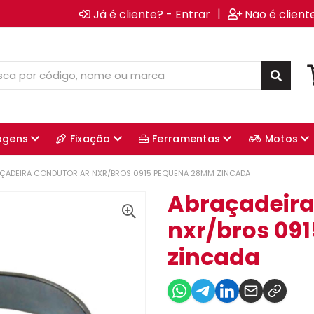
|
Já é cliente? - Entrar
Não é client
agens
Fixação
Ferramentas
Motos
ÇADEIRA CONDUTOR AR NXR/BROS 0915 PEQUENA 28MM ZINCADA
Abraçadeira
nxr/bros 09
zincada