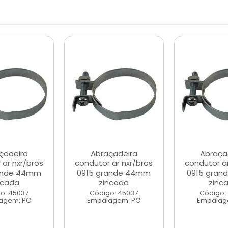
çadeira
Abraçadeira
Abraça
 ar nxr/bros
condutor ar nxr/bros
condutor ar
ande 44mm
0915 grande 44mm
0915 gra
ncada
zincada
zinc
o: 45037
Código: 45037
Código:
agem: PC
Embalagem: PC
Embalag