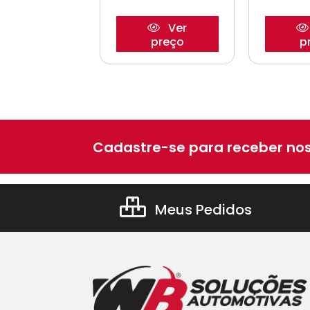
Ver
Ver
preço
preço
p
Cadastre-se para receber nos
Meus Pedidos