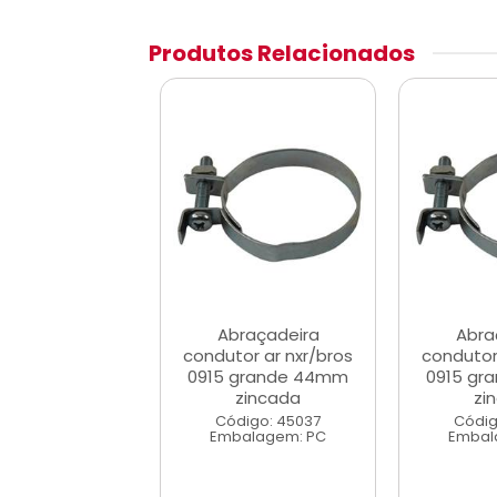
Produtos Relacionados
raçadeira
Abraçadeira
Abra
or ar nxr/bros
condutor ar nxr/bros
condutor
grande 44mm
0915 grande 44mm
0915 gr
zincada
zincada
zi
digo: 45037
Código: 45037
Códig
alagem: PC
Embalagem: PC
Embal