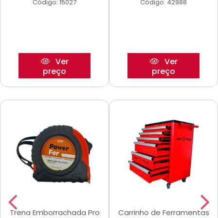
Código: 15027
Código: 42988
Ver
Ver
preço
preço
Trena Emborrachada Pro
Carrinho de Ferramentas