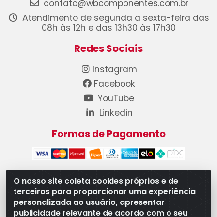
contato@wbcomponentes.com.br
Atendimento de segunda a sexta-feira das
08h às 12h e das 13h30 às 17h30
Redes Sociais
Instagram
Facebook
YouTube
Linkedin
Formas de Pagamento
O nosso site coleta cookies próprios e de
terceiros para proporcionar uma experiência
WB Componentes Automotivos LTDA - CNPJ
personalizada ao usuário, apresentar
08.528.393/0001-12 - Rua do Níquel, 667 - Parque
publicidade relevante de acordo com o seu
Oeste Industrial, Goiânia/GO - CEP 74375-660