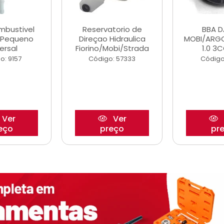
ombustivel
Reservatorio de
BBA 
o Pequeno
Direçao Hidraulica
MOBI/ARG
ersal
Fiorino/Mobi/Strada
1.0 3C
o: 9157
Código: 57333
Código
Ver
Ver
eço
preço
pr