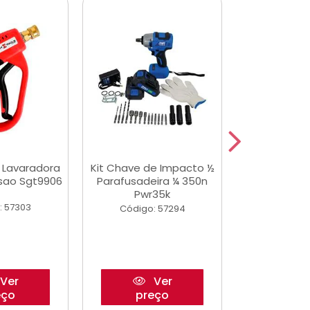
a Lavaradora
Kit Chave de Impacto ½
Jogo De Ferr
ssao Sgt9906
Parafusadeira ¼ 350n
Master 178 
Pwr35k
Ofic
: 57303
Código: 57294
Código:
Ver
Ver
eço
preço
pre