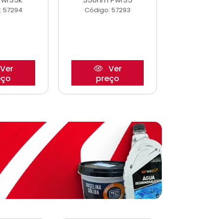
: 57294
Código: 57293
Código:
Ver
Ver
eço
preço
pre