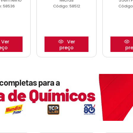
: 58536
Código: 58512
Código
Ver
Ver
eço
preço
pr