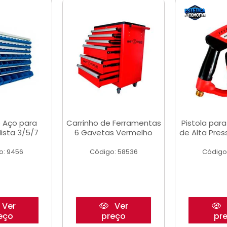
 Aço para
Carrinho de Ferramentas
Pistola par
ista 3/5/7
6 Gavetas Vermelho
de Alta Pre
o: 9456
Código: 58536
Código
Ver
Ver
eço
preço
pr