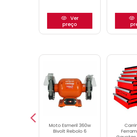
Ver
Ver
reço
preço
pr
e Chaves
Moto Esmeril 360w
Carri
ais Curtas
Bivolt Rebolo 6
Ferram
12mm com 9
Gavetas