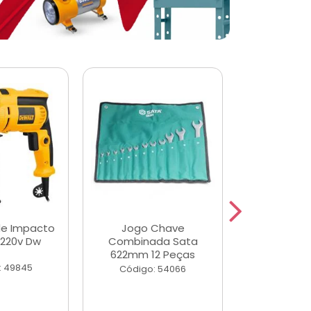
de Impacto
Jogo Chave
Jogo de Ch
 220v Dw
Combinada Sata
Longas e 
622mm 12 Peças
Peças
: 49845
Código: 54066
Código: