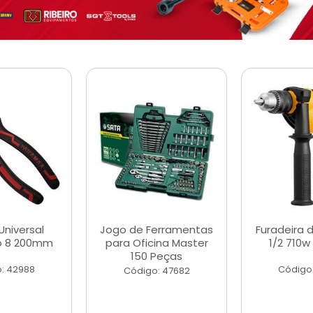
Universal
Jogo de Ferramentas
Furadeira 
o 8 200mm
para Oficina Master
1/2 710w
150 Peças
: 42988
Código
Código: 47682