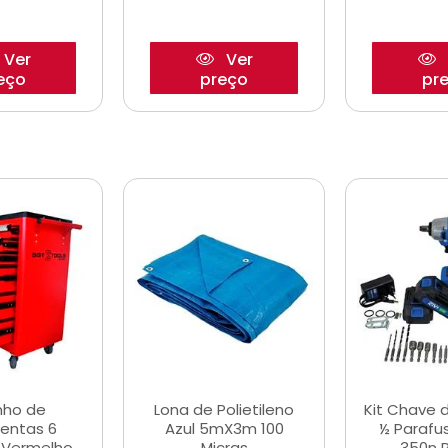
Ver
Ver
eço
preço
pr
nho de
Lona de Polietileno
Kit Chave 
entas 6
Azul 5mX3m 100
½ Parafu
 Vermelho
Micras
350n 