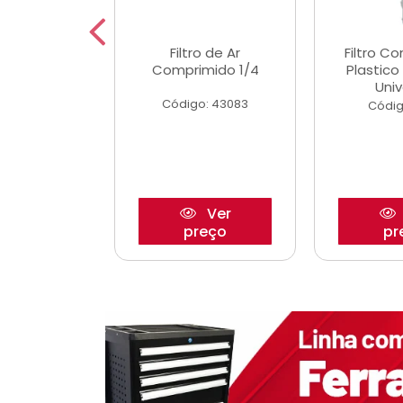
etor iwp176
Filtro de Ar
Filtro C
 1.0 05/
Comprimido 1/4
Plastic
Univ
o: 28425
Código: 43083
Códig
Ver
Ver
reço
preço
pr