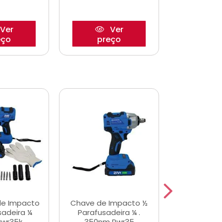
Ver
Ver
eço
preço
pre
de Impacto
Chave de Impacto ½
Jogo de C
sadeira ¼
Parafusadeira ¼ .
Fenda 
Pwr35k
350nm Pwr35
S3800