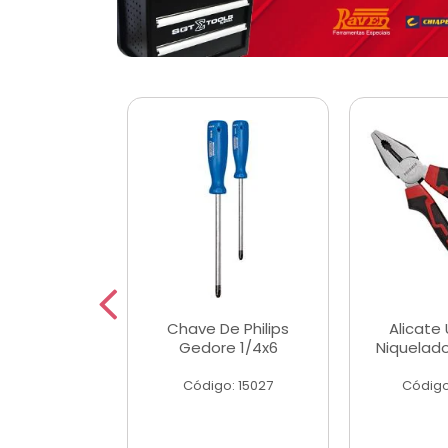
 Magnetica
Chave De Philips
Alicate 
ngular
Gedore 1/4x6
Niquelad
o: 56779
Código: 15027
Código