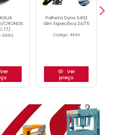
DAGUA
Palheta Dyna S402
Tapete U
O/CRONOS
Slim Especifica 24/15
Adaptad
C 17/..
Mode
Código: 49411
: 50153
Código:
Ver
Ver
eço
preço
pre