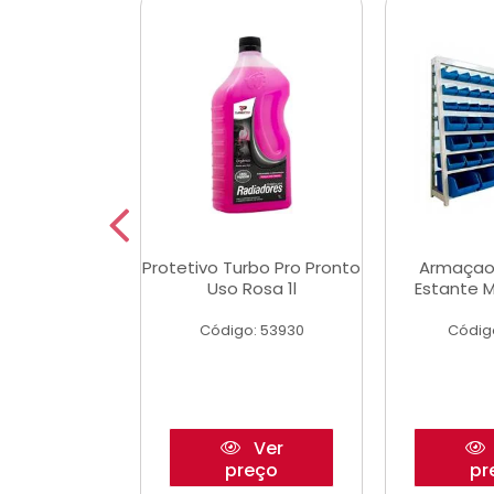
aulico Garrafa
Protetivo Turbo Pro Pronto
Armaçao
 Toneladas
Uso Rosa 1l
Estante M
o: 51655
Código: 53930
Códig
Ver
Ver
reço
preço
pr