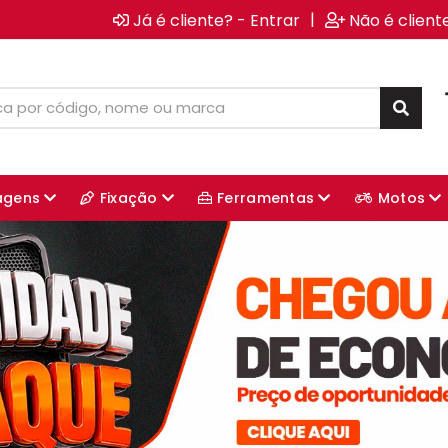
|
Já é cliente? - Entrar
Não é client
agens
Fixação
Ferramentas
Motos