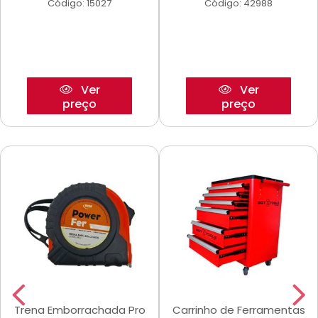
Código: 15027
Código: 42988
Ver
Ver
preço
preço
Trena Emborrachada Pro
Carrinho de Ferramentas