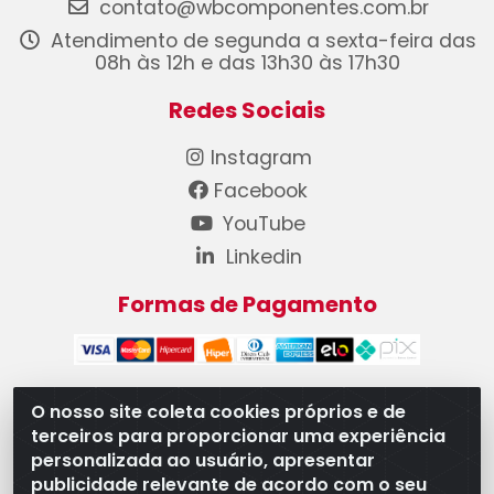
contato@wbcomponentes.com.br
Atendimento de segunda a sexta-feira das
08h às 12h e das 13h30 às 17h30
Redes Sociais
Instagram
Facebook
YouTube
Linkedin
Formas de Pagamento
O nosso site coleta cookies próprios e de
terceiros para proporcionar uma experiência
WB Componentes Automotivos LTDA - CNPJ
personalizada ao usuário, apresentar
08.528.393/0001-12 - Rua do Níquel, 667 - Parque
publicidade relevante de acordo com o seu
Oeste Industrial, Goiânia/GO - CEP 74375-660