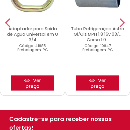
Adaptador para Saida
Tubo Refrigeraçao Astra
de Agua Universal em U
Gl/Gls MPFI 1.8 16v 03/...
3/4
Corsa 1.0...
Código: 41685
Código: 10647
Embalagem: PC
Embalagem: PC
Ver
Ver
preço
preço
Cadastre-se para receber nossas
ofertas!