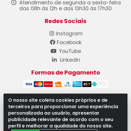
Atendimento de segunda a sexta-feira
das 08h às 12h e das 13h30 às 17h30
Redes Sociais
Instagram
Facebook
YouTube
Linkedin
Formas de Pagamento
O nosso site coleta cookies próprios e de
terceiros para proporcionar uma experiência
WB Componentes Automotivos LTDA - CNPJ
personalizada ao usuário, apresentar
08.528.393/0001-12 - Rua do Níquel, 667 - Parque
publicidade relevante de acordo com o seu
Oeste Industrial, Goiânia/GO - CEP 74375-660
perfil e melhorar a qualidade do nosso site.