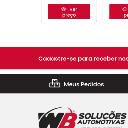
Ver
Ver
preço
preço
p
Cadastre-se para receber nos
Meus Pedidos