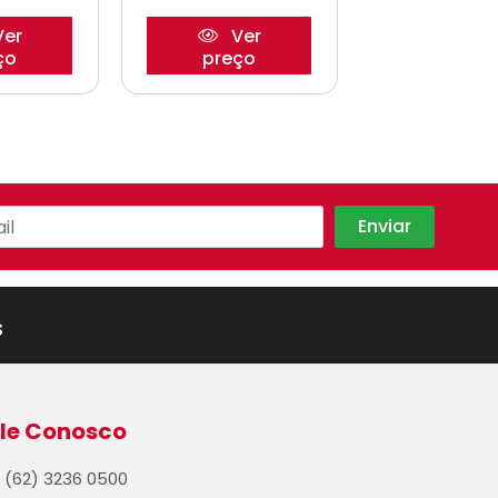
er
Ver
Ve
ço
preço
preço
s
le Conosco
(62) 3236 0500