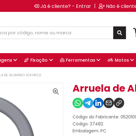
|
Já é cliente? - Entrar
Não é client
agens
Fixação
Ferramentas
Motos
A DE ALUMINIO 10X14X1,0
Arruela de A
Código do Fabricante: 052010
Código: 37482
Embalagem: PC