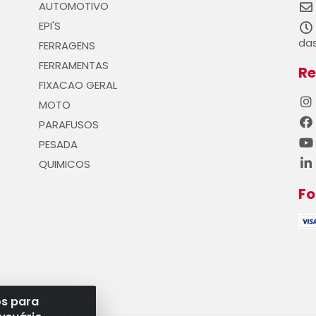
AUTOMOTIVO
EPI'S
das
FERRAGENS
FERRAMENTAS
Re
FIXACAO GERAL
MOTO
PARAFUSOS
PESADA
QUIMICOS
F
os para