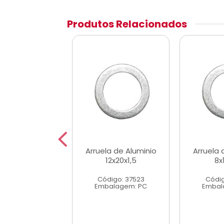
Produtos Relacionados
la de Aluminio
Arruela de Aluminio
Arruela 
13x20x1,5
12x20x1,5
8x
digo: 37528
Código: 37523
Códig
alagem: PC
Embalagem: PC
Embal