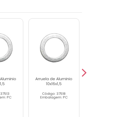
 Aluminio
Arruela de Aluminio
Arruela de Al
1,5
10x16x1,5
13x20x1,
 37513
Código: 37518
Código: 37
em: PC
Embalagem: PC
Embalagem