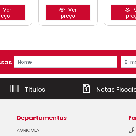
Ver
Ver
V
reço
preço
pre
sas ofertas!
Títulos
Notas Fiscai
Departamentos
Fa
AGRICOLA