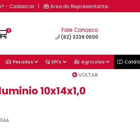
|
e? - Cadastrar
Área do Representante
Fale Conosco
0
(62) 3236 0500
Pesadas
EPI's
Agrícolas
Catál
VOLTAR
luminio 10x14x1,0
014A