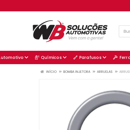
Automotivo
Químicos
Parafusos
Ferr
INÍCIO
BOMBA INJETORA
ARRUELAS
ARRUEL