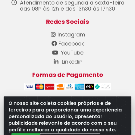
Atendimento de segunda a sexta-feira
das 08h às 12h e das 13h30 às 17h30
Redes Sociais
Instagram
Facebook
YouTube
Linkedin
Formas de Pagamento
O nosso site coleta cookies próprios e de
terceiros para proporcionar uma experiência
WB Componentes Automotivos LTDA - CNPJ
personalizada ao usuário, apresentar
08.528.393/0001-12 - Rua do Níquel, 667 - Parque
publicidade relevante de acordo com o seu
Oeste Industrial, Goiânia/GO - CEP 74375-660
perfil e melhorar a qualidade do nosso site.