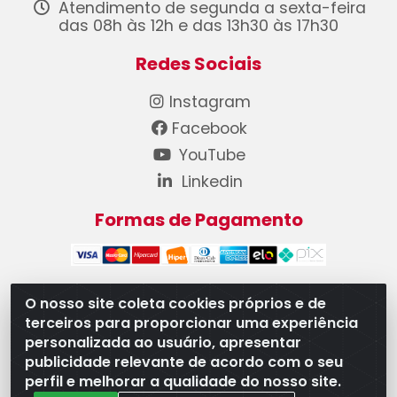
Atendimento de segunda a sexta-feira
das 08h às 12h e das 13h30 às 17h30
Redes Sociais
Instagram
Facebook
YouTube
Linkedin
Formas de Pagamento
O nosso site coleta cookies próprios e de
terceiros para proporcionar uma experiência
WB Componentes Automotivos LTDA - CNPJ
personalizada ao usuário, apresentar
08.528.393/0001-12 - Rua do Níquel, 667 - Parque
publicidade relevante de acordo com o seu
Oeste Industrial, Goiânia/GO - CEP 74375-660
perfil e melhorar a qualidade do nosso site.